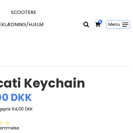
SCOOTERE
0
EKLÆDNING/HJELM
Menu
ati Keychain
00 DKK
lgspris 64,00 DKK
dømmelse