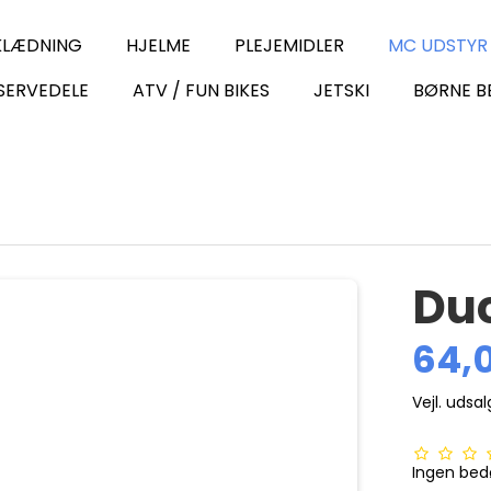
KLÆDNING
HJELME
PLEJEMIDLER
MC UDSTYR
SERVEDELE
ATV / FUN BIKES
JETSKI
BØRNE B
Duc
64,
Vejl. udsa
Ingen be