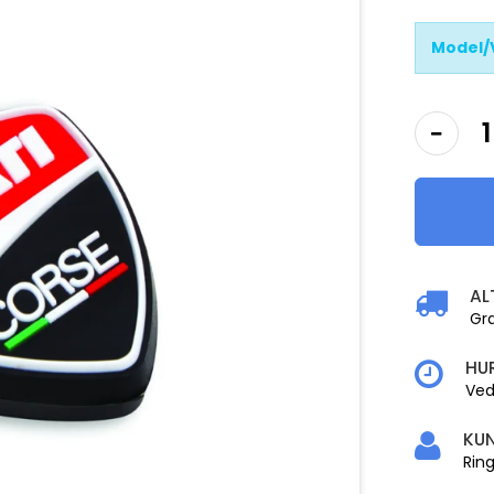
Model/
AL
Gra
HU
Ved 
KU
Ring