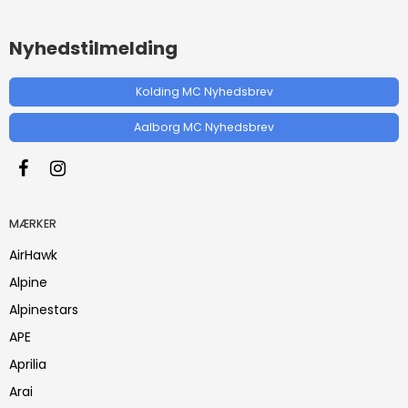
Nyhedstilmelding
Kolding MC Nyhedsbrev
Aalborg MC Nyhedsbrev
MÆRKER
AirHawk
Alpine
Alpinestars
APE
Aprilia
Arai