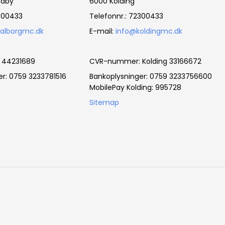
ndby
6000 Kolding
2300433
Telefonnr.
:
72300433
alborgmc.dk
E-mail
:
info@koldingmc.dk
 44231689
CVR-nummer
:
Kolding 33166672
er: 0759 3233781516
Bankoplysninger
:
0759 3233756600
MobilePay Kolding: 995728
Sitemap