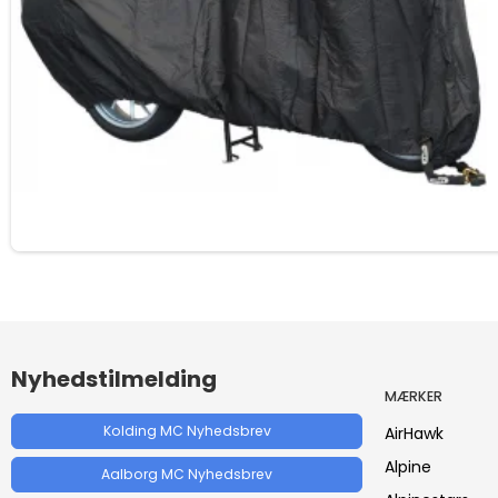
Nyhedstilmelding
MÆRKER
Kolding MC Nyhedsbrev
AirHawk
Alpine
Aalborg MC Nyhedsbrev